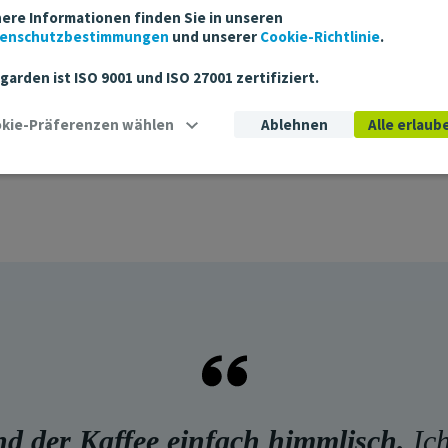
ere Informationen finden Sie in unseren
enschutzbestimmungen
und unserer
Cookie-Richtlinie
.
tgarden ist ISO 9001 und ISO 27001 zertifiziert.
Cookie-Präferenzen wählen
Ablehnen
Alle erlaub
nd der Kaffee einfach himmlisch.
Ich