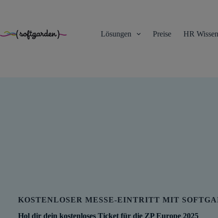
TEST
Zum
Inhalt
springen
Lösungen
Preise
HR Wisse
KOSTENLOSER MESSE-EINTRITT MIT SOFTG
Hol dir dein kostenloses Ticket für die ZP Europe 2025