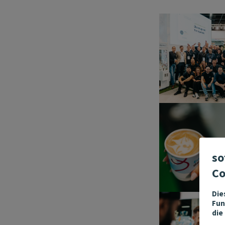
so
Co
Die
Fun
die