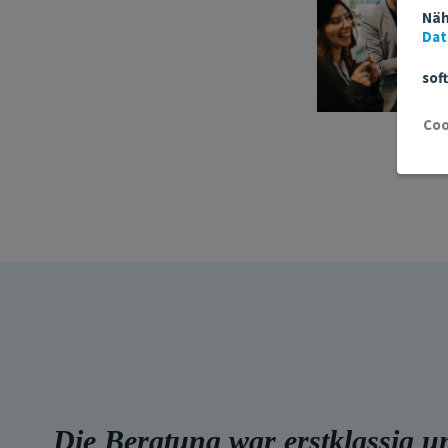
Näh
Dat
sof
Die Beratung war erstklassig u