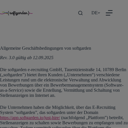
TEST
Zum
DE
Inhalt
springen
Allgemeine Geschäftsbedingungen von softgarden
Rev. 3.0 gültig ab 12.09.2025
Die softgarden e-recruiting GmbH, Tauentzienstraße 14, 10789 Berlin
(„softgarden”) bietet ihren Kunden („Unternehmen“) verschiedene
Leistungen rund um die elektronische Verwaltung und Abwicklung
von Bewerbungen über ein Bewerbermanagementsystem (Software-
as-a-Service) sowie die Erstellung, Vermittlung und Schaltung von
Stellenanzeigen im Internet an.
Die Unternehmen haben die Möglichkeit, über das E-Recruiting
System “softgarden”, das softgarden unter der Domain
https://app.softgarden.io/just-hire/
(nachfolgend „Plattform”) betreibt,
Stellenanzeigen zu schalten sowie Bewerbungen zu empfangen und zu
verwalten. Zudem vermittelt softgarden über die Plattform die