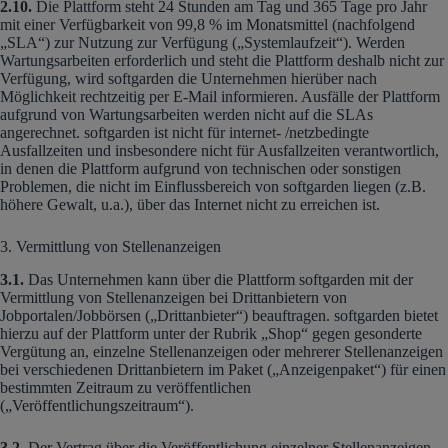
2.10.
Die Plattform steht 24 Stunden am Tag und 365 Tage pro Jahr
mit einer Verfügbarkeit von 99,8 % im Monatsmittel (nachfolgend
„SLA“) zur Nutzung zur Verfügung („Systemlaufzeit“). Werden
Wartungsarbeiten erforderlich und steht die Plattform deshalb nicht zur
Verfügung, wird softgarden die Unternehmen hierüber nach
Möglichkeit rechtzeitig per E-Mail informieren. Ausfälle der Plattform
aufgrund von Wartungsarbeiten werden nicht auf die SLAs
angerechnet. softgarden ist nicht für internet- /netzbedingte
Ausfallzeiten und insbesondere nicht für Ausfallzeiten verantwortlich,
in denen die Plattform aufgrund von technischen oder sonstigen
Problemen, die nicht im Einflussbereich von softgarden liegen (z.B.
höhere Gewalt, u.a.), über das Internet nicht zu erreichen ist.
3. Vermittlung von Stellenanzeigen
3.1.
Das Unternehmen kann über die Plattform softgarden mit der
Vermittlung von Stellenanzeigen bei Drittanbietern von
Jobportalen/Jobbörsen („Drittanbieter“) beauftragen. softgarden bietet
hierzu auf der Plattform unter der Rubrik „Shop“ gegen gesonderte
Vergütung an, einzelne Stellenanzeigen oder mehrerer Stellenanzeigen
bei verschiedenen Drittanbietern im Paket („Anzeigenpaket“) für einen
bestimmten Zeitraum zu veröffentlichen
(„Veröffentlichungszeitraum“).
3.2.
Der Vertrag über die Veröffentlichung einzelner Stellenanzeigen