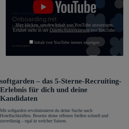
geht
Onboarding
mit
der
E-
Hier klicken, um den Inhalt von YouTube anzuzeigen.
Signatur“
Erfahre mehr in der
Datenschutzerklärung
von YouTube.
von
YouTube
Inhalt von YouTube immer anzeigen
anzeigen
softgarden – das 5-Sterne-Recruiting-
Erlebnis für dich und deine
Kandidaten
Mit softgarden revolutionierst du deine Suche nach
Hotelfachkräften. Besetze deine offenen Stellen schnell und
zuverlässig – egal in welcher Saison.