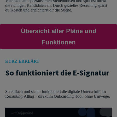
Vakanzen auf spezialisierten Stellenbörsen und sprichst direkt
die richtigen Kandidaten an. Durch gezieltes Recruiting sparst
du Kosten und erleichterst dir die Suche.
Übersicht aller Pläne und
Funktionen
KURZ ERKLÄRT
So funktioniert die E-Signatur
So einfach und sicher funktioniert die digitale Unterschrift im
Recruiting-Alltag – direkt im Onboarding-Tool, ohne Umwege.
„So
einfach