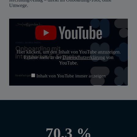
Umwege.
„So
einfach
geht
Onboarding
mit
der
Hier klicken, um den Inhalt von YouTube anzuzeigen.
E-
Erfahre mehr in der
Datenschutzerklärung
von
Signatur“
YouTube.
von
YouTube
anzeigen
Inhalt von YouTube immer anzeigen
70,3 %