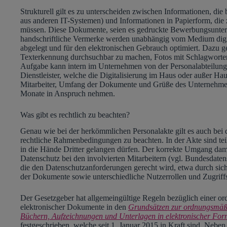
Strukturell gilt es zu unterscheiden zwischen Informationen, die 
aus anderen IT-Systemen) und Informationen in Papierform, die
müssen. Diese Dokumente, seien es gedruckte Bewerbungsunterla
handschriftliche Vermerke werden unabhängig vom Medium digitali
abgelegt und für den elektronischen Gebrauch optimiert. Dazu ge
Texterkennung durchsuchbar zu machen, Fotos mit Schlagworten
Aufgabe kann intern im Unternehmen von der Personalabteilung 
Dienstleister, welche die Digitalisierung im Haus oder außer Ha
Mitarbeiter, Umfang der Dokumente und Grüße des Unternehme
Monate in Anspruch nehmen.
Was gibt es rechtlich zu beachten?
Genau wie bei der herkömmlichen Personalakte gilt es auch bei d
rechtliche Rahmenbedingungen zu beachten. In der Akte sind teil
in die Hände Dritter gelangen dürfen. Der korrekte Umgang dami
Datenschutz bei den involvierten Mitarbeitern (vgl. Bundesdate
die den Datenschutzanforderungen gerecht wird, etwa durch sic
der Dokumente sowie unterschiedliche Nutzerrollen und Zugriffs
Der Gesetzgeber hat allgemeingültige Regeln bezüglich einer 
elektronischer Dokumente in den
Grundsätzen zur ordnungsmä
Büchern, Aufzeichnungen und Unterlagen in elektronischer For
festgeschrieben, welche seit 1. Januar 2015 in Kraft sind. Neb