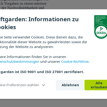
uch Vorgaben zu einem internen
e der Nachvollziehbarkeit und
ftgarden: Informationen zu
ookies
läufe, eine zentrale Datenverwaltung
ersonalverantwortliche Zeit.
se Seite verwendet Cookies. Diese dienen dazu, die
ktionalität dieser Website zu gewährleisten sowie die
 und zeitungebunden selbstständig
zung der Website zu analysieren.
slagerung von Papierakten können
ere Informationen finden Sie in unseren
en.
enschutzbestimmungen
und unserer
Cookie-Richtlinie
.
erwaltung von Personaldaten müssen
tgarden ist ISO 9001 und ISO 27001 zertifiziert.
n, insbesondere zum Datenschutz.
twarelösung die Einbindung von
ig.
Alle
Cookie-Präferenzen wählen
Ablehnen
erlaube
g von der Papierakte auf die digitale
eit in Anspruch nimmt und entsprechende
 müssen ggf. externe Dienstleister für