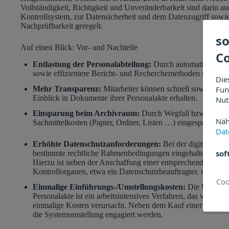
Vollständigkeit, Richtigkeit und Unveränderbarkeit sind darin a
Kontrollsystem, zur Datensicherheit und dem Datenzugriff sowi
Nachprüfbarkeit geregelt.
so
Auf einen Blick: Vor- und Nachteile
C
Entlastung der Personalabteilung:
Durch automatisierte Ab
sowie effizientere Bericht- und Recherchemethoden sparen P
Die
Fun
Mehr Transparenz:
Mitarbeiter können schnell sowie orts-
Einblick in Dokumente ihrer Personalakte erhalten.
Nut
Einsparung beim Archivraum:
Durch Wegfall bzw. die Au
Näh
Sachmittelkosten (Papier, Ordner, Listen …) eingespart werd
Dat
Erhöhte Datenschutzanforderungen:
Bei der digitalen V
sof
bestimmte rechtliche Rahmenbedingungen eingehalten werde
Hierzu ist neben der Anschaffung einer entsprechenden Sof
Kontrollorganen, etwa ein Datenschutzbeauftragter, notwend
Einmalige Einführungs-/Umstellungskosten:
Die Umstellun
Personalakte ist ein arbeitsintensives Verfahren, das viel Z
einmalige Kosten verursacht. Neben dem Kauf einer Software
die Systemumstellung engagiert werden.