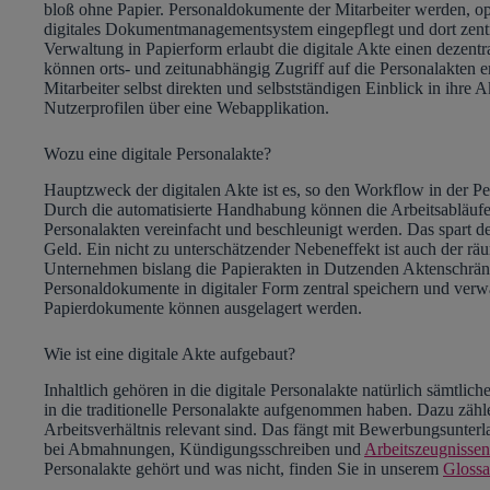
bloß ohne Papier. Personaldokumente der Mitarbeiter werden, opt
digitales Dokumentmanagementsystem eingepflegt und dort zentr
Verwaltung in Papierform erlaubt die digitale Akte einen dezentr
können orts- und zeitunabhängig Zugriff auf die Personalakten 
Mitarbeiter selbst direkten und selbstständigen Einblick in ihre
Nutzerprofilen über eine Webapplikation.
Wozu eine digitale Personalakte?
Hauptzweck der digitalen Akte ist es, so den
Workflow
in der Pe
Durch die automatisierte Handhabung können die Arbeitsabläufe
Personalakten vereinfacht und beschleunigt werden. Das spart d
Geld. Ein nicht zu unterschätzender Nebeneffekt ist auch der rä
Unternehmen bislang die Papierakten in Dutzenden Aktenschränk
Personaldokumente in digitaler Form zentral speichern und verw
Papierdokumente können ausgelagert werden.
Wie ist eine digitale Akte aufgebaut?
Inhaltlich gehören in die digitale Personalakte natürlich sämt
in die traditionelle Personalakte aufgenommen haben. Dazu zähle
Arbeitsverhältnis relevant sind. Das fängt mit Bewerbungsunte
bei Abmahnungen, Kündigungsschreiben und
Arbeitszeugnissen
Personalakte gehört und was nicht, finden Sie in unserem
Glossa