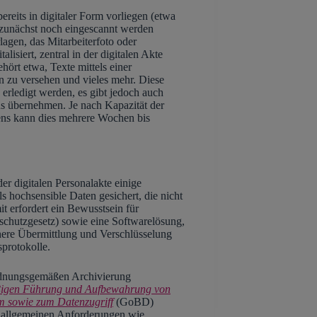
bereits in digitaler Form vorliegen (etwa
 zunächst noch eingescannt werden
gen, das Mitarbeiterfoto oder
siert, zentral in der digitalen Akte
hört etwa, Texte mittels einer
 zu versehen und vieles mehr. Diese
erledigt werden, es gibt jedoch auch
us übernehmen. Je nach Kapazität der
ns kann dies mehrere Wochen bis
er digitalen Personalakte einige
s hochsensible Daten gesichert, die nicht
t erfordert ein Bewusstsein für
nschutzgesetz) sowie eine Softwarelösung,
here Übermittlung und Verschlüsselung
protokolle.
ordnungsgemäßen Archivierung
ßigen Führung und Aufbewahrung von
m sowie zum Datenzugriff
(GoBD)
en allgemeinen Anforderungen wie