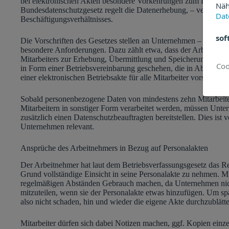
bei elektronischen Akten besondere Vorkehrungen zum Datensc
Näh
Bundesdatenschutzgesetz regelt die Datenerhebung, – verarbeit
Dat
Beschäftigungsverhältnisses.
sof
Die Vorschriften des Gesetzes stellen an Unternehmen – im Gege
besondere Anforderungen. Dazu zählt etwa, dass der Arbeitgeber 
Mitarbeiters zur Erhebung, Übermittlung und Speicherung seine
in Form einer Betriebsvereinbarung geschehen, die in Abstimmu
einer elektronischen Betriebsakte für alle Mitarbeiter vorsieht.
Sobald personenbezogene Daten von mindestens zehn Mitarbeiter
Mitarbeitern in sonstiger Form verarbeitet werden, müssen Unte
zusätzlich einen Datenschutzbeauftragten bereitstellen. Dies ist v
Unternehmen relevant.
Ansprüche des Arbeitnehmers in Bezug auf Personalakten
Der Arbeitnehmer hat laut dem Betriebsverfassungsgesetz das Re
Grund vollständige Einsicht in seine Personalakte zu nehmen. Mi
regelmäßigen Abständen Gebrauch machen, da Unternehmen nicht 
mitzuteilen, wenn sie der Personalakte etwas hinzufügen. Um sp
also nicht schaden, hin und wieder die eigene Akte durchzublätte
Mitarbeiter dürfen sich dabei Notizen machen, ggf. Kopien einze