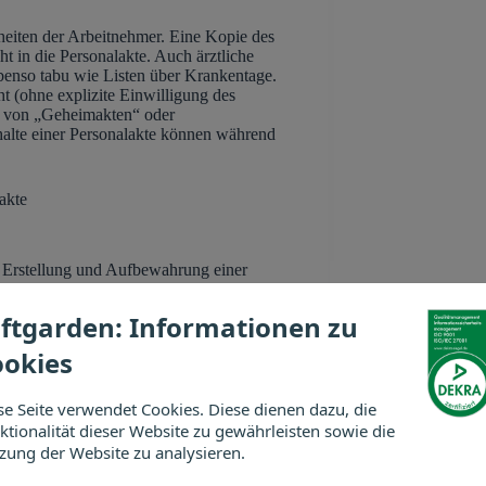
heiten der Arbeitnehmer. Eine Kopie des
t in die Personalakte. Auch ärztliche
benso tabu wie Listen über Krankentage.
 (ohne explizite Einwilligung des
ng von „Geheimakten“ oder
halte einer Personalakte können während
akte
er Erstellung und Aufbewahrung einer
eitnehmer. Zunächst einmal sei gesagt,
ller Regel werden Unternehmen jedoch eine
ftgarden: Informationen zu
e liegt.
ookies
se Seite verwendet Cookies. Diese dienen dazu, die
kten sorgfältig aufzubewahren. Der Kreis
ktionalität dieser Website zu gewährleisten sowie die
r Regel sind nur der Arbeitgeber selbst
zu verwalten. Generell ist der Inhalt der
zung der Website zu analysieren.
n ist verboten. Dies macht insbesondere