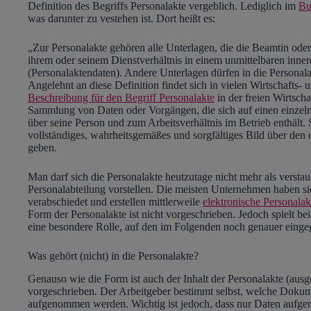
Definition des Begriffs Personalakte vergeblich. Lediglich im
Bu
was darunter zu vestehen ist. Dort heißt es:
„Zur Personalakte gehören alle Unterlagen, die die Beamtin oder
ihrem oder seinem Dienstverhältnis in einem unmittelbaren in
(Personalaktendaten). Andere Unterlagen dürfen in die Persona
Angelehnt an diese Definition findet sich in vielen Wirtschafts-
Beschreibung für den Begriff Personalakte
in der freien Wirtsch
Sammlung von Daten oder Vorgängen, die sich auf einen einze
über seine Person und zum Arbeitsverhältnis im Betrieb enthält. S
vollständiges, wahrheitsgemäßes und sorgfältiges Bild über den 
geben.
Man darf sich die Personalakte heutzutage nicht mehr als verst
Personalabteilung vorstellen. Die meisten Unternehmen haben si
verabschiedet und erstellen mittlerweile
elektronische Personalak
Form der Personalakte ist nicht vorgeschrieben. Jedoch spielt be
eine besondere Rolle, auf den im Folgenden noch genauer einge
Was gehört (nicht) in die Personalakte?
Genauso wie die Form ist auch der Inhalt der Personalakte (aus
vorgeschrieben. Der Arbeitgeber bestimmt selbst, welche Dokum
aufgenommen werden. Wichtig ist jedoch, dass nur Daten aufge