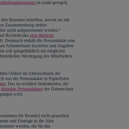
ndesbeamtengesetz
ist exakt geregelt,
 den Beamten betreffen, soweit sie mit
neren Zusammenhang stehen
lakte nicht aufgenommen werden.“
 und Rechtslexika
eine ähnliche
aft. Demnach enthält die Personalakte eine
lnen Arbeitnehmer beziehen und Angaben
ie soll spiegelbildlich ein möglichst
dienstlichen Werdegang des Mitarbeiters
aubten Ordner im Aktenschrank der
ch von der Personalakte in Papierform
ten
. Das ist rechtlich bedenkenlos, die
i
digitalen Personalakten
der Datenschutz
gangen wird.
genommen für Beamte) nicht gesetzlich
ente und Einträge in die Akte
nommen werden, die für das