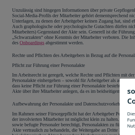
Unzulässig sind hingegen Informationen über private Gepflogen
Social-Media-Profils der Mitarbeiter gehört dementsprechend nich
Unterlagen, zu denen der Arbeitgeber keinen Zugang hat, sind e
Auch graphologische oder psychologische Gutachten dürfen nicht
Mitarbeiters) Gegenstand der Akte sein. Generell ist die Führu
„Schwarzakten“ ohne Kenntnis der Mitarbeiter verboten. Die In
des
Onboardings
abgestimmt werden.
Rechte und Pflichten des Arbeitgebers in Bezug auf die Personal
Pflicht zur Führung einer Personalakte
Im Arbeitsrecht ist geregelt, welche Rechte und Pflichten mit d
Personalakte einhergehen – sowohl für Arbeitgeber als auch Arb
dass keine Pflicht zur Führung einer Personalakte besteht. In a
so
Akte über ihre Mitarbeiter anlegen, da es im beidseitigem Interess
C
Aufbewahrung der Personalakte und Datenschutzvorkehrungen
Die
Im Rahmen seiner Fürsorgepflicht hat der Arbeitgeber Personala
Fun
der involvierten Mitarbeiter ist möglichst klein zu halten. In alle
sowie befugte Personaler berechtigt, Personalakten zu führen und 
Nut
Akte vertraulich zu behandeln, die Weitergabe an Dritte Persone