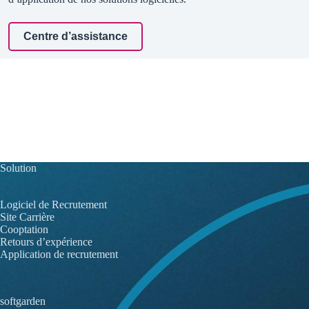
multitude d’instructions et d’articles, sur toutes les fonctions et cas
d’application de nos solutions logicielles.
Centre d’assistance
softgarden:
Informationen zu
Cookies
Solution
Diese Seite verwendet Cookies. Diese dienen dazu,
die Funktionalität dieser Website zu gewährleisten
Logiciel de Recrutement
sowie die Nutzung der Website zu analysieren.
Site Carrière
Cooptation
Retours d’expérience
Nähere Informationen finden Sie in unseren
Application de recrutement
Datenschutzbestimmungen
und unserer
Cookie-
Richtlinie
.