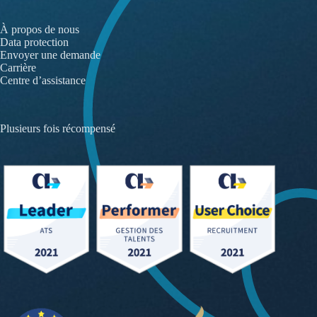
softgarden ist ISO 9001 und ISO 27001
softgarden
zertifiziert.
À propos de nous
Data protection
Cookie-
Envoyer une demande
Alle
Präferenzen
Ablehnen
Carrière
erlauben
wählen
Centre d’assistance
Plusieurs fois récompensé