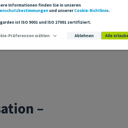
DIRIGEANTE D’ED CONSULTING
ere Informationen finden Sie in unseren
enschutzbestimmungen
und unserer
Cookie-Richtlinie
.
tgarden ist ISO 9001 und ISO 27001 zertifiziert.
Cookie-Präferenzen wählen
Ablehnen
Alle erlaub
sation –