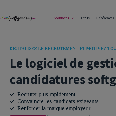
TEST
Passer
au
contenu
Solutions
Tarifs
Références
DIGITALISEZ LE RECRUTEMENT ET MOTIVEZ TOU
Le logiciel de gest
candidatures soft
Recruter plus rapidement
Convaincre les candidats exigeants
Renforcer la marque employeur