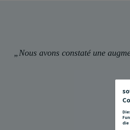
„
Nous avons constaté une augmen
so
Co
Die
Fun
die