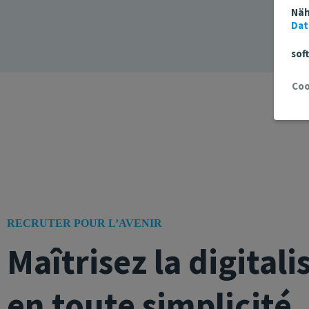
Näh
Dat
sof
RECRUTER POUR L’AVENIR
Maîtrisez la digitali
en toute simplicité