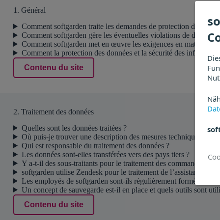
1. Général
so
Comment softgarden traite les demandes de protection des donn
C
Comment softgarden gère les éventuelles violations de données et
Comment softgarden met en œuvre les exigences en matière d’i
Comment la protection des données et la sécurité des informations 
Die
Fun
Contenu du site
Nut
Näh
Dat
2. Traitement des données
Quelles sont les données traitées ?
sof
Où puis-je trouver une description des mesures techniques et org
Qui est responsable du traitement des données ?
Les données sont-elles transférées vers des pays tiers ?
Y a-t-il des sous-traitants pour le traitement des commandes par s
softgarden utilise Zendesk pour le traitement de l’assistance. Po
Les employés de softgarden sont-ils régulièrement formés à la pro
Un concept de sauvegarde est-il en place et quels outils sont utili
Contenu du site