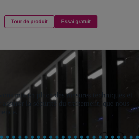
Tour de produit
Essai gratuit
vons mis en place des mesures techniques et
 assurer la sécurité du traitement, que nous
nence.