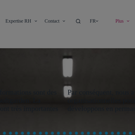
Expertise RH
Contact
FR
Plus
nformations sont des
Par conséquent, nous a
softgarden. La
organisationnelles pour
ont très importantes
développons en perma