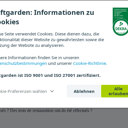
ftgarden: Informationen zu
ées des personnes concernées ?
ookies
 les incidents de sécurité ?
nformation conformément aux articles 13 et 14 du RGPD ?
sont-elles assurées dans le télétravail ou le travail mobile ?
se Seite verwendet Cookies. Diese dienen dazu, die
ktionalität dieser Website zu gewährleisten sowie die
zung der Website zu analysieren.
ere Informationen finden Sie in unseren
enschutzbestimmungen
und unserer
Cookie-Richtlinie
.
tgarden ist ISO 9001 und ISO 27001 zertifiziert.
anisationnelles ?
Alle
Cookie-Präferenzen wählen
Ablehnen
erlaube
oftgarden et si oui lesquels ?
urquoi Zendesk n’est-il pas un sous-traitant ?
tection des données et s’engagent-ils à respecter la confidentialité ?
sés ? Des tests de restauration ont-ils été effectués ?