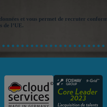
es données et vous permet de recruter confo
es de l’UE
.