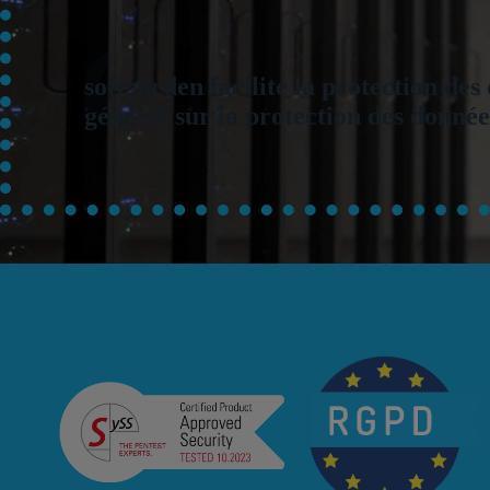
softgarden facilite la protection d
général sur la protection des donné