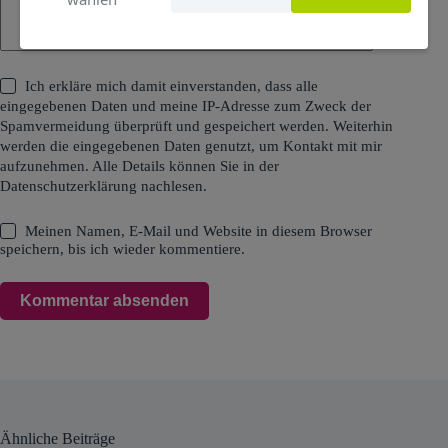
Ich erkläre mich damit einverstanden, dass alle
eingegebenen Daten und meine IP-Adresse zum Zweck der
Spamvermeidung überprüft und gespeichert werden. Weiterhin
werden die eingegebenen Daten genutzt, um Kontakt mit mir
aufzunehmen. Alle Details können Sie in der
Datenschutzerklärung
nachlesen.
Meinen Namen, E-Mail und Website in diesem Browser
speichern, bis ich wieder kommentiere.
Kommentar absenden
Ähnliche Beiträge