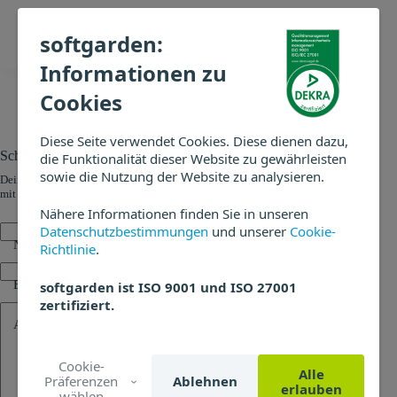
VORHERIGER
NÄCHSTER
softgarden:
Informationen zu
Cookies
Diese Seite verwendet Cookies. Diese dienen dazu,
Schreibe einen Kommentar
die Funktionalität dieser Website zu gewährleisten
sowie die Nutzung der Website zu analysieren.
Deine E-Mail-Adresse wird nicht veröffentlicht.
Erforderliche Felder sind
mit
*
markiert
Nähere Informationen finden Sie in unseren
Datenschutzbestimmungen
und unserer
Cookie-
Name
*
Richtlinie
.
E-Mail
*
softgarden ist ISO 9001 und ISO 27001
zertifiziert.
Add Comment
*
Cookie-
Alle
Präferenzen
Ablehnen
erlauben
wählen