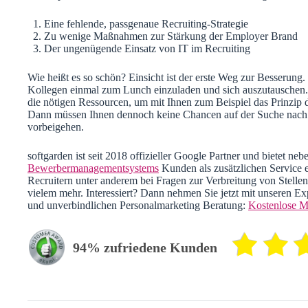
Die Top-1.000-Unternehmen haben diese Fehler im eigenen Person
Eine fehlende, passgenaue Recruiting-Strategie
Zu wenige Maßnahmen zur Stärkung der Employer Brand
Der ungenügende Einsatz von IT im Recruiting
Wie heißt es so schön? Einsicht ist der erste Weg zur Besserung. 
Kollegen einmal zum Lunch einzuladen und sich auszutauschen.
die nötigen Ressourcen, um mit Ihnen zum Beispiel das Prinzip
Dann müssen Ihnen dennoch keine Chancen auf der Suche nach 
vorbeigehen.
softgarden ist seit 2018 offizieller Google Partner und bietet ne
Bewerbermanagementsystems
Kunden als zusätzlichen Service e
Recruitern unter anderem bei Fragen zur Verbreitung von Stelle
vielem mehr. Interessiert? Dann nehmen Sie jetzt mit unseren Ex
und unverbindlichen Personalmarketing Beratung:
Kostenlose M
94% zufriedene Kunden