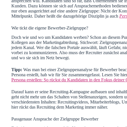
Das hat zur Folge, dass in jedem Recruiter auch ein Marketeer 
ansprechen will. Kandidaten sind so rar, dass Unternehmen si
Kunden. Dazu können sie sich auf Ansprachemethoden bedienen
nur eben ausgerichtet auf eine andere Zielgruppe: Nicht der Ko
Mittelpunkt. Daher heißt die dazugehörige Disziplin ja auch
Per
Wie tickt die eigene Bewerber-Zielgruppe?
Doch wie und wo um Kandidaten werben? Schon an diesem Punkt
Kollegen aus der Marketingabteilung. Stichwort: Zielgruppenanal
jedem Kanal. Wer die falschen Portale auswählt, läuft Gefahr, n
vorbei zu kommunizieren. Also muss der Recruiter zunächst analy
und wo sie sich im Netz bewegt.
Tipp:
Was man bei einer Zielgruppenanalyse für Bewerber beac
Persona erstellt, hab wir für Sie zusammengefasst. Lesen Sie hi
Persona erstellen: So rückst du Kandidaten in den Fokus deiner
Darauf kann er seine Recruiting-Kampagne aufbauen und inhaltlich
geht nicht mehr um das Schalten von Stellenanzeigen, sondern
verschiedensten Inhalten: Recruitingvideos, Mitarbeiterblogs,
hier rückt das Recruiting dem Marketing immer näher.
Passgenaue Ansprache der Zielgruppe Bewerber