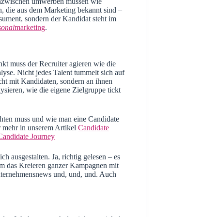
stecken muss, wenn er Kandidaten hier
e inzwischen umwerben müssen wie
, die aus dem Marketing bekannt sind –
nsument, sondern der Kandidat steht im
sonal
marketing
.
 muss der Recruiter agieren wie die
yse. Nicht jedes Talent tummelt sich auf
icht mit Kandidaten, sondern an ihnen
sieren, wie die eigene Zielgruppe tickt
hten muss und wie man eine Candidate
er mehr in unserem Artikel
Candidate
 Candidate Journey
 ausgestalten. Ja, richtig gelesen – es
 um das Kreieren ganzer Kampagnen mit
 Unternehmensnews und, und, und. Auch