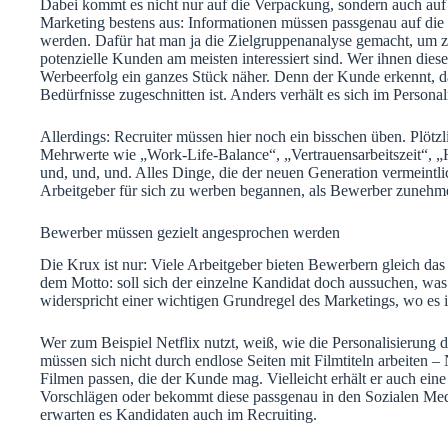
Dabei kommt es nicht nur auf die Verpackung, sondern auch auf 
Marketing bestens aus: Informationen müssen passgenau auf die 
werden. Dafür hat man ja die Zielgruppenanalyse gemacht, um z
potenzielle Kunden am meisten interessiert sind. Wer ihnen diese
Werbeerfolg ein ganzes Stück näher. Denn der Kunde erkennt, d
Bedürfnisse zugeschnitten ist. Anders verhält es sich im Persona
Allerdings: Recruiter müssen hier noch ein bisschen üben. Plötz
Mehrwerte wie „Work-Life-Balance“, „Vertrauensarbeitszeit“, „
und, und, und. Alles Dinge, die der neuen Generation vermeintli
Arbeitgeber für sich zu werben begannen, als Bewerber zunehm
Bewerber müssen gezielt angesprochen werden
Die Krux ist nur: Viele Arbeitgeber bieten Bewerbern gleich d
so
dem Motto: soll sich der einzelne Kandidat doch aussuchen, was
widerspricht einer wichtigen Grundregel des Marketings, wo es 
C
Wer zum Beispiel Netflix nutzt, weiß, wie die Personalisierung d
Die
müssen sich nicht durch endlose Seiten mit Filmtiteln arbeiten – 
Fun
Filmen passen, die der Kunde mag. Vielleicht erhält er auch ein
Nut
Vorschlägen oder bekommt diese passgenau in den Sozialen Medi
erwarten es Kandidaten auch im Recruiting.