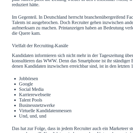
paar Jahren passt die Zeitung wieder in den Postschlitz. Nicht, w
reduziert hätte.
Im Gegenteil. In Deutschland herrscht branchenübergreifend Fac
Talents ist ausgebrochen. Doch Recruiter gehen inzwischen and
aufmerksam zu machen. Printanzeigen haben an Bedeutung verlore
die Quere kam.
Vielfalt der Recruiting-Kanäle
Kandidaten informieren sich nicht mehr in der Tageszeitung übe
konsultieren das WWW. Denn das Smartphone ist ihr ständiger Beg
denen Kandidaten inzwischen erreichbar sind, ist in den letzten 
Jobbörsen
Google
Social Media
Karrierewebseite
Talent Pools
Businessnetzwerke
Virtuelle Kandidatenmessen
Und, und, und