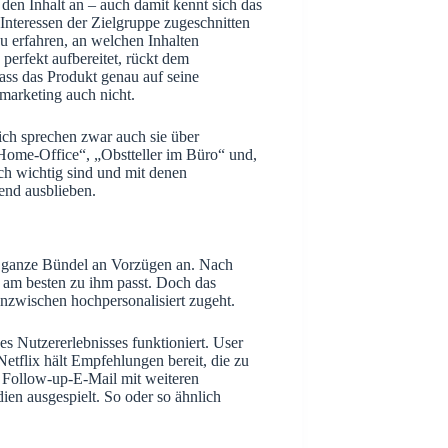
den Inhalt an – auch damit kennt sich das
Interessen der Zielgruppe zugeschnitten
u erfahren, an welchen Inhalten
 perfekt aufbereitet, rückt dem
ass das Produkt genau auf seine
lmarketing auch nicht.
lich sprechen zwar auch sie über
Home-Office“, „Obstteller im Büro“ und,
ch wichtig sind und mit denen
end ausblieben.
as ganze Bündel an Vorzügen an. Nach
ftgarden: Informationen zu
 am besten zu ihm passt. Doch das
inzwischen hochpersonalisiert zugeht.
ookies
es Nutzererlebnisses funktioniert. User
se Seite verwendet Cookies. Diese dienen dazu, die
Netflix hält Empfehlungen bereit, die zu
ktionalität dieser Website zu gewährleisten sowie die
e Follow-up-E-Mail mit weiteren
zung der Website zu analysieren.
en ausgespielt. So oder so ähnlich