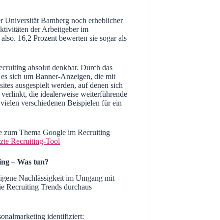
ere Informationen finden Sie in unseren
enschutzbestimmungen
und unserer
Cookie-Richtlinie
.
der Universität Bamberg noch erheblicher
tgarden ist ISO 9001 und ISO 27001 zertifiziert.
tivitäten der Arbeitgeber im
 also. 16,2 Prozent bewerten sie sogar als
Alle
Cookie-Präferenzen wählen
Ablehnen
erlaube
ruiting absolut denkbar. Durch das
 es sich um Banner-Anzeigen, die mit
tes ausgespielt werden, auf denen sich
verlinkt, die idealerweise weiterführende
 vielen verschiedenen Beispielen für ein
ige zum Thema Google im Recruiting
zte Recruiting-Tool
ing – Was tun?
eigene Nachlässigkeit im Umgang mit
ie Recruiting Trends durchaus