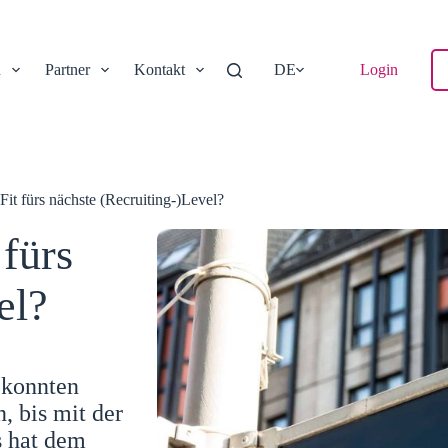
n
Partner
Kontakt
DE
Login
it fürs nächste (Recruiting-)Level?
fürs
el?
 konnten
, bis mit der