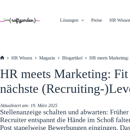
TEST
Zum
Inhalt
springen
Lösungen
Preise
HR Wisse
HR Wissen
Magazin
Blogartikel
HR meets Marketing: F
Startseite
HR meets Marketing: Fit 
nächste (Recruiting-)Lev
Aktualisiert am:
19. März 2025
Stellenanzeige schalten und abwarten: Früher
Recruiter entspannt die Hände im Schoß falten