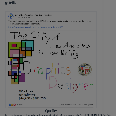
geteilt.
Quelle:
https://www.facebook.com/CityLAJobs/posts/731018493769897