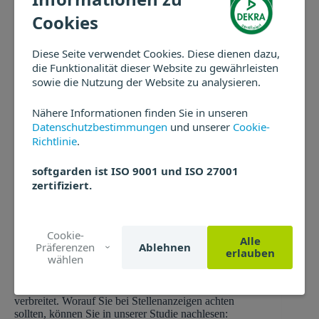
Bei der Eröffnung eines neuen Stores hat Ikea in die
Cookies
Verpackungen einfach neben der Aufbauanleitung noch
eine „Aufbauanleitung für die eigene Karriere“ mit dazu
Diese Seite verwendet Cookies. Diese dienen dazu,
gepackt, die vom Design an die Produktanleitung
die Funktionalität dieser Website zu gewährleisten
angelehnt war. Und das kam bei den Bewerbern an:
Ikea hat über 4.200 Bewerbungen erhalten und 280
sowie die Nutzung der Website zu analysieren.
Neueinstellungen verzeichnen können. Und noch dazu
haben sie keinen Cent für eine Bewerbung in externen
Nähere Informationen finden Sie in unseren
Medien ausgeben müssen.
Datenschutzbestimmungen
und unserer
Cookie-
Richtlinie
.
Recruiting muss authentisch sein
softgarden ist ISO 9001 und ISO 27001
Wie man vor allem am ersten und letzten Beispiel der
zertifiziert.
Recruiting-Kampagnen sehen kann, muss Recruiting
nicht immer tausende Euro kosten: eine ehrlich
gemeinte Anzeige reicht aus, um den Bewerber zu
überzeugen, dass das der richtige Betrieb für ihn oder
Cookie-
sie sein könnte. Durch ungewöhnliche Stellenanzeigen
Alle
Präferenzen
Ablehnen
lassen sich außerdem Kosten reduzieren und neben
erlauben
wählen
vielen Bewerbungen hat man auch noch eine tolle
Werbewirkung und ein positives Employer Branding als
Nebeneffekt, wenn sich die Anzeige in Social Media
verbreitet. Worauf Sie bei Stellenanzeigen achten
sollten, können Sie in unserer Studie nachlesen: