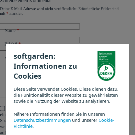
Schreibe einen Kommentar
Deine E-Mail-Adresse wird nicht veröffentlicht.
Erforderliche Felder sind
mit
*
markiert
Name
*
E-Mail
*
softgarden:
Add Comment
*
Informationen zu
Cookies
Diese Seite verwendet Cookies. Diese dienen dazu,
die Funktionalität dieser Website zu gewährleisten
sowie die Nutzung der Website zu analysieren.
Ich erkläre mich damit einverstanden, dass alle
Nähere Informationen finden Sie in unseren
eingegebenen Daten und meine IP-Adresse zum Zweck der
Datenschutzbestimmungen
und unserer
Cookie-
Spamvermeidung überprüft und gespeichert werden. Weiterhin
Richtlinie
.
werden die eingegebenen Daten genutzt, um Kontakt mit mir
aufzunehmen. Alle Details können Sie in der