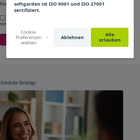
softgarden ist ISO 9001 und ISO 27001
Datenschutzerklärung
nachlesen.
zertifiziert.
Meinen Namen, E-Mail und Website in diesem Browser
speichern, bis ich wieder kommentiere.
Cookie-
Alle
Präferenzen
Ablehnen
erlauben
Kommentar absenden
wählen
Ähnliche Beiträge