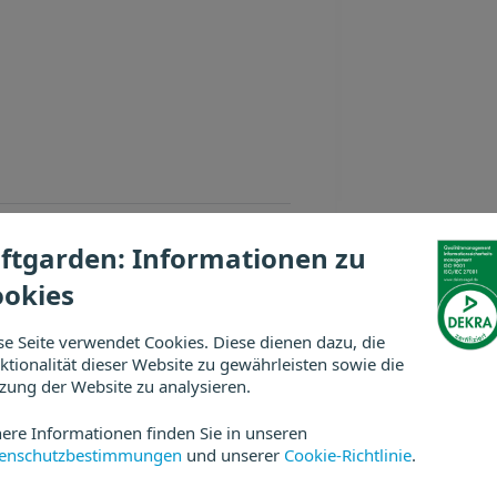
ftgarden: Informationen zu
NÄCHSTER
BEITRAG
ookies
onierarbeit im Social Media
Recruiting
se Seite verwendet Cookies. Diese dienen dazu, die
ktionalität dieser Website zu gewährleisten sowie die
zung der Website zu analysieren.
ere Informationen finden Sie in unseren
enschutzbestimmungen
und unserer
Cookie-Richtlinie
.