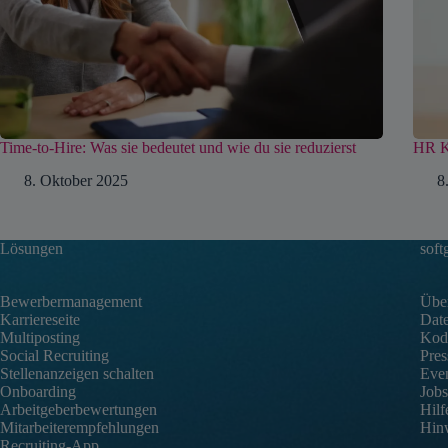
Time-to-Hire: Was sie bedeutet und wie du sie reduzierst
HR K
8. Oktober 2025
8
Lösungen
soft
Bewerbermanagement
Über
Karriereseite
Date
Multiposting
Kode
Social Recruiting
Pres
Stellenanzeigen schalten
Eve
Onboarding
Jobs
Arbeitgeberbewertungen
Hilf
Mitarbeiterempfehlungen
Hin
Recruiting-App