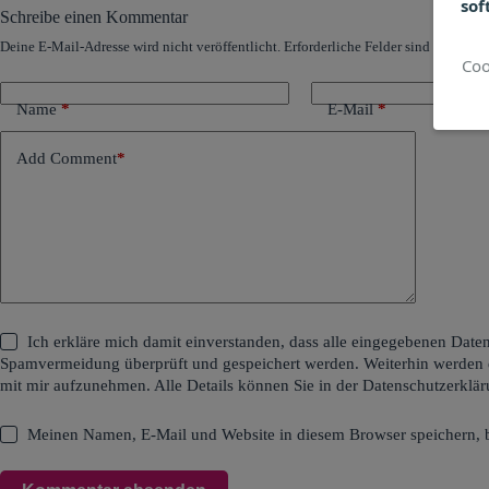
sof
Schreibe einen Kommentar
Deine E-Mail-Adresse wird nicht veröffentlicht.
Erforderliche Felder sind mit
*
mar
Name
*
E-Mail
*
Add Comment
*
Ich erkläre mich damit einverstanden, dass alle eingegebenen Da
Spamvermeidung überprüft und gespeichert werden. Weiterhin werden 
mit mir aufzunehmen. Alle Details können Sie in der
Datenschutzerklä
Meinen Namen, E-Mail und Website in diesem Browser speichern, b