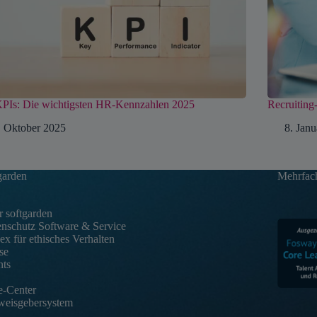
PIs: Die wichtigsten HR-Kennzahlen 2025
Recruiting
. Oktober 2025
8. Jan
garden
Mehrfach
 softgarden
nschutz Software & Service
x für ethisches Verhalten
se
nts
e-Center
weisgebersystem