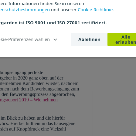
ere Informationen finden Sie in unseren
n
enschutzbestimmungen
und unserer
Cookie-Richtlinie
.
 Google
tgarden ist ISO 9001 und ISO 27001 zertifiziert.
Alle
Cookie-Präferenzen wählen
Ablehnen
erlaube
bungseingang perfekte
tgeber in 2020 ganz oben auf der
 Unternehmen Kandidaten wieder, nachdem
ktionen nach dem Bewerbungseingang zum
al den Bewerbungsprozess abgebrochen,
ngsreport 2019 – Wie nehmen
 im Blick zu haben und die hierfür
cs. Hierbei hilft ein in das hauseigene
sich auf Knopfdruck eine Vielzahl