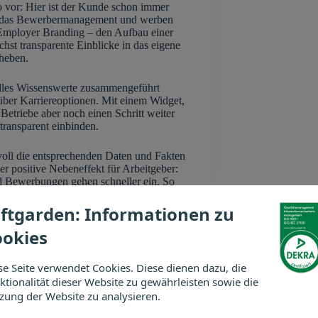
vor: Hier ist der Kunde schon immer
uf das Bewerbermanagement und werben
ls Employer Branding – den Aufbau einer
st transparente Einblicke in das eigene
heben.
 alles Wissenswerte zusammengeführt
über Karriereoptionen. Mit einem Widget,
 Betriebe aber noch einen Schritt weiter
ransparent einbinden.
evoll die entsprechenden Daten und Fakten
 positive Nebeneffekt für Arbeitgeber:
nd Bewerbungen gehen schneller ein. So
ftgarden: Informationen zu
ding
ookies
ne gut gestaltete Karriereseite in der
 eine externe Agentur beauftragt werden
se Seite verwendet Cookies. Diese dienen dazu, die
ereseite von softgarden
, mit denen sich
ktionalität dieser Website zu gewährleisten sowie die
enstellen können. Im Self-Service
zung der Website zu analysieren.