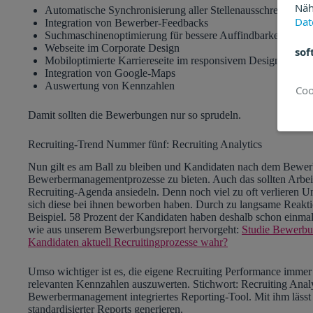
Näh
Automatische Synchronisierung aller Stellenausschreibunge
Dat
Integration von Bewerber-Feedbacks
Suchmaschinenoptimierung für bessere Auffindbarkeit über
Webseite im Corporate Design
sof
Mobiloptimierte Karriereseite im responsivem Design
Integration von Google-Maps
Auswertung von Kennzahlen
Damit sollten die Bewerbungen nur so sprudeln.
Recruiting-Trend Nummer fünf: Recruiting Analytics
Nun gilt es am Ball zu bleiben und Kandidaten nach dem Bewer
Bewerbermanagementprozesse zu bieten. Auch das sollten Arbei
Recruiting-Agenda ansiedeln. Denn noch viel zu oft verlieren
sich diese bei ihnen beworben haben. Durch zu langsame Rea
Beispiel. 58 Prozent der Kandidaten haben deshalb schon einm
wie aus unserem Bewerbungsreport hervorgeht:
Studie Bewerbu
Kandidaten aktuell Recruitingprozesse wahr?
Umso wichtiger ist es, die eigene Recruiting Performance immer
relevanten Kennzahlen auszuwerten. Stichwort: Recruiting Analyti
Bewerbermanagement integriertes Reporting-Tool. Mit ihm lässt 
standardisierter Reports generieren.