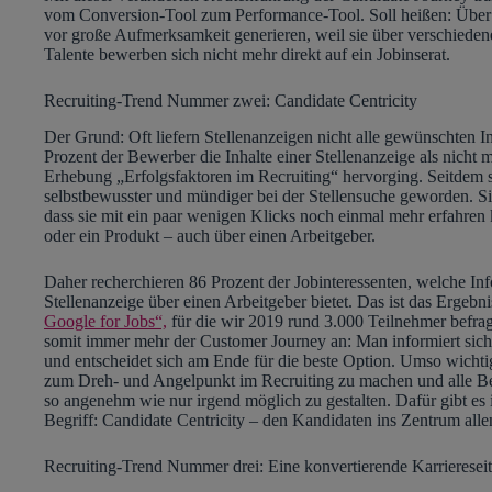
vom Conversion-Tool zum Performance-Tool. Soll heißen: Über S
vor große Aufmerksamkeit generieren, weil sie über verschieden
Talente bewerben sich nicht mehr direkt auf ein Jobinserat.
Recruiting-Trend Nummer zwei: Candidate Centricity
Der Grund: Oft liefern Stellenanzeigen nicht alle gewünschten 
Prozent der Bewerber die Inhalte einer Stellenanzeige als nicht 
Erhebung „Erfolgsfaktoren im Recruiting“ hervorging. Seitdem
selbstbewusster und mündiger bei der Stellensuche geworden. S
dass sie mit ein paar wenigen Klicks noch einmal mehr erfahren
oder ein Produkt – auch über einen Arbeitgeber.
Daher recherchieren 86 Prozent der Jobinteressenten, welche I
Stellenanzeige über einen Arbeitgeber bietet. Das ist das Ergebni
Google for Jobs“,
für die wir 2019 rund 3.000 Teilnehmer befrag
somit immer mehr der Customer Journey an: Man informiert sich
und entscheidet sich am Ende für die beste Option. Umso wichtige
zum Dreh- und Angelpunkt im Recruiting zu machen und alle 
so angenehm wie nur irgend möglich zu gestalten. Dafür gibt es
Begriff: Candidate Centricity – den Kandidaten ins Zentrum all
Recruiting-Trend Nummer drei: Eine konvertierende Karriereseit