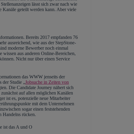
tellenanzeigen lässt sich zwar nach wie
e Kanäle geteilt werden kann. Aber viele
Informationen. Bereits 2017 empfanden 76
mehr ausreichend, wie aus der StepStone-
 sind moderne Bewerber noch einmal
ie wissen aus anderen Online-Bereichen,
 können. Nicht nur über einen Service
nformationen das WWW jenseits der
s der Studie „
Jobsuche in Zeiten von
ten. Die Candidate Journey nähert sich
 zunächst auf allen möglichen Kanälen
r ist es, potenzielle neue Mitarbeiter
Berührungspunkte mit dem Unternehmen
 inzwischen sogar einen feststehenden
en Handelns rücken.
e ist das A und O