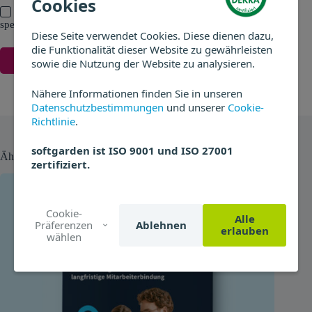
Cookies
Meinen Namen, E-Mail und Website in diesem Browser
speichern, bis ich wieder kommentiere.
Diese Seite verwendet Cookies. Diese dienen dazu,
die Funktionalität dieser Website zu gewährleisten
Kommentar absenden
sowie die Nutzung der Website zu analysieren.
Nähere Informationen finden Sie in unseren
Datenschutzbestimmungen
und unserer
Cookie-
Richtlinie
.
softgarden ist ISO 9001 und ISO 27001
Ähnliche Beiträge
zertifiziert.
Cookie-
Alle
Präferenzen
Ablehnen
erlauben
wählen