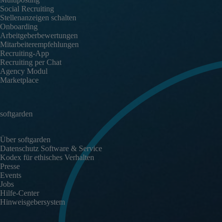
Social Recruiting
Stellenanzeigen schalten
Onboarding
Arbeitgeberbewertungen
Mitarbeiterempfehlungen
Recruiting-App
Recruiting per Chat
Agency Modul
Marketplace
softgarden
Über softgarden
Datenschutz Software & Service
Kodex für ethisches Verhalten
Presse
Events
Jobs
Hilfe-Center
Hinweisgebersystem